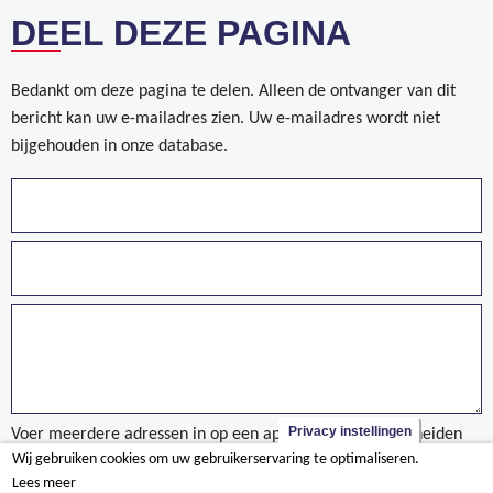
DEEL DEZE PAGINA
Bedankt om deze pagina te delen. Alleen de ontvanger van dit
bericht kan uw e-mailadres zien. Uw e-mailadres wordt niet
bijgehouden in onze database.
Privacy instellingen
Voer meerdere adressen in op een aparte regels of gescheiden
Wij gebruiken cookies om uw gebruikerservaring te optimaliseren.
door een komma.
Lees meer
Ontzwavelingsinstallatie Esso Belgium - Antwerpen