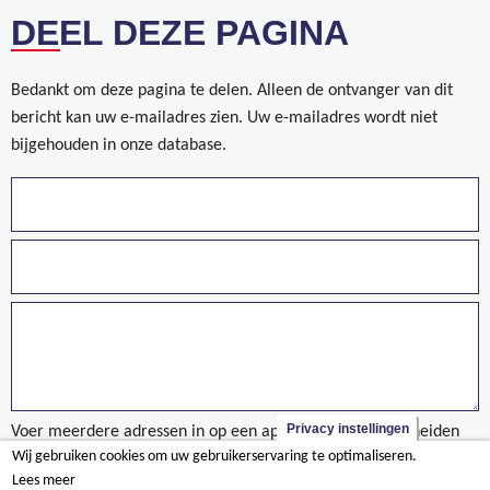
DEEL DEZE PAGINA
Bedankt om deze pagina te delen. Alleen de ontvanger van dit
bericht kan uw e-mailadres zien. Uw e-mailadres wordt niet
bijgehouden in onze database.
Privacy instellingen
Voer meerdere adressen in op een aparte regels of gescheiden
Wij gebruiken cookies om uw gebruikerservaring te optimaliseren.
door een komma.
Lees meer
Vernieuwd treinstation in Diest officieel ingehuldigd