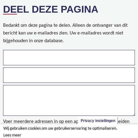
DEEL DEZE PAGINA
Bedankt om deze pagina te delen. Alleen de ontvanger van dit
bericht kan uw e-mailadres zien. Uw e-mailadres wordt niet
bijgehouden in onze database.
Privacy instellingen
Voer meerdere adressen in op een aparte regels of gescheiden
Wij gebruiken cookies om uw gebruikerservaring te optimaliseren.
door een komma.
Lees meer
Duurzaamheid in praktijk: inzet elektrische machines voor North