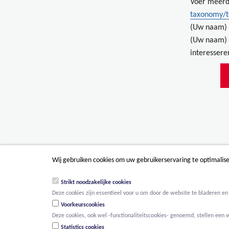
Voer meerd
taxonomy/
(Uw naam) 
(Uw naam) 
interessere
Wij gebruiken cookies om uw gebruikerservaring te optimalis
Strikt noodzakelijke cookies
Deze cookies zijn essentieel voor u om door de website te bladeren en 
Voorkeurscookies
Deze cookies, ook wel -functionaliteitscookies- genoemd, stellen een 
Statistics cookies