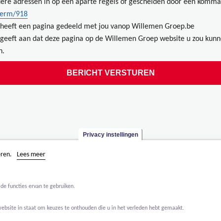
ere adressen in op een aparte regels of gescheiden door een komma
term/918
heeft een pagina gedeeld met jou vanop Willemen Groep.be
geeft aan dat deze pagina op de Willemen Groep website u zou kun
n.
Privacy instellingen
eren.
Lees meer
de functies ervan te gebruiken.
website in staat om keuzes te onthouden die u in het verleden hebt gemaakt.