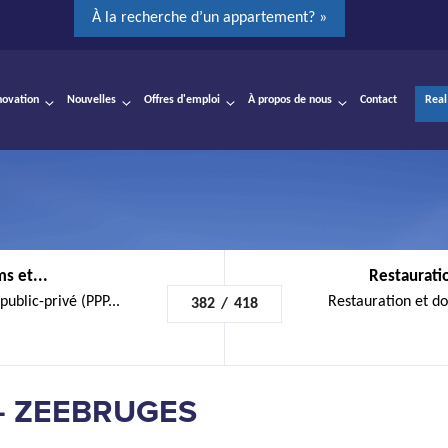
À la recherche d’un appartement? »
novation
Nouvelles
Offres d'emploi
À propos de nous
Contact
Real
s et...
Restauratio
public-privé (PPP...
Restauration et do
382
/
418
- ZEEBRUGES