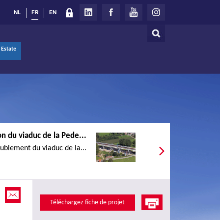
NL
FR
EN
Rechercher
Formulaire
 Estate
de
recherche
n du viaduc de la Pede...
ublement du viaduc de la...
Téléchargez fiche de projet