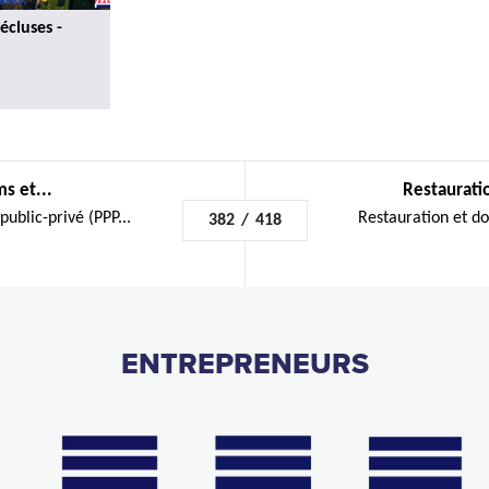
écluses -
s et...
Restauratio
public-privé (PPP...
Restauration et do
382
/
418
ENTREPRENEURS