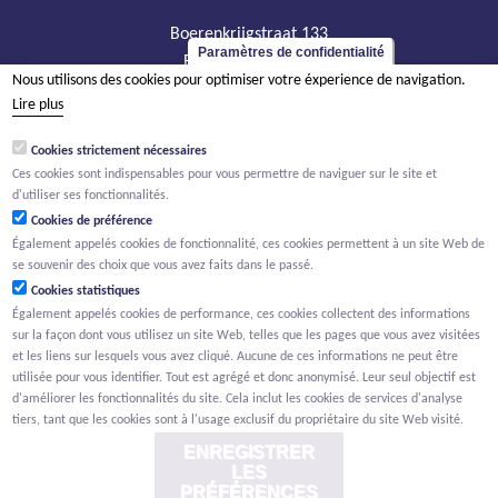
Boerenkrijgstraat 133
Paramètres de confidentialité
BE - 2800 Malines
Nous utilisons des cookies pour optimiser votre éxperience de navigation.
tél +32 15 569 965
Lire plus
groep@willemen.be
Cookies strictement nécessaires
TVA BE 0466.256.432
Ces cookies sont indispensables pour vous permettre de naviguer sur le site et
RPM Anvers, département Malines
d'utiliser ses fonctionnalités.
Cookies de préférence
Également appelés cookies de fonctionnalité, ces cookies permettent à un site Web de
se souvenir des choix que vous avez faits dans le passé.
Cookies statistiques
Également appelés cookies de performance, ces cookies collectent des informations
sur la façon dont vous utilisez un site Web, telles que les pages que vous avez visitées
et les liens sur lesquels vous avez cliqué. Aucune de ces informations ne peut être
utilisée pour vous identifier. Tout est agrégé et donc anonymisé. Leur seul objectif est
d'améliorer les fonctionnalités du site. Cela inclut les cookies de services d'analyse
tiers, tant que les cookies sont à l'usage exclusif du propriétaire du site Web visité.
ENREGISTRER
LES
PRÉFÉRENCES