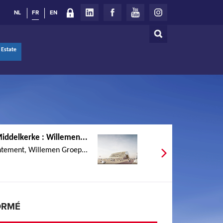
NL
FR
EN
Rechercher
Formulaire
 Estate
de
recherche
iddelkerke : Willemen...
tement, Willemen Groep...
ORMÉ