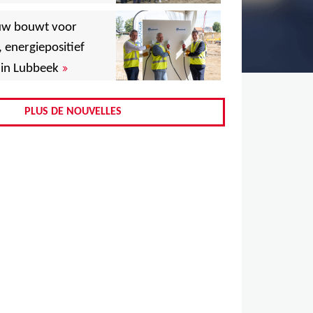
,
uw bouwt voor
,
, energiepositief
»
in Lubbeek
,
,
PLUS DE NOUVELLES
,
,
,
,
,