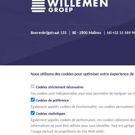
Boerenkrijgstraat 133
BE - 2800 Malines
tél +32 15 569 
Nous utilisons des cookies pour optimiser votre éxperience de
Cookies strictement nécessaires
Ces cookies sont indispensables pour vous permettre de naviguer sur le s
Cookies de préférence
Également appelés cookies de fonctionnalité, ces cookies permettent à
Cookies statistiques
Également appelés cookies de performance, ces cookies collectent des in
informations ne peut être utilisée pour vous identifier. Tout est agrégé 
© Willemen Groep
Activités
Projets
Innovation
Nouvelles
O
l'usage exclusif du propriétaire du site Web visité.