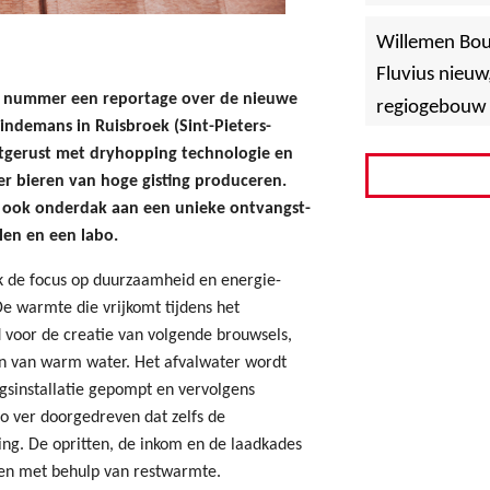
»
Hoboken
Willemen Bo
Fluvius nieuw
te nummer een reportage over de nieuwe
regiogebouw 
Lindemans in Ruisbroek (Sint-Pieters-
itgerust met dryhopping technologie en
er bieren van hoge gisting produceren.
t ook onderdak aan een unieke ontvangst-
en en een labo.
jk de focus op duurzaamheid en energie-
De warmte die vrijkomt tijdens het
voor de creatie van volgende brouwsels,
 van warm water. Het afvalwater wordt
gsinstallatie gepompt en vervolgens
zo ver doorgedreven dat zelfs de
ing. De opritten, de inkom en de laadkades
en met behulp van restwarmte.