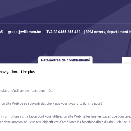
965
groep@willemen.be
TVA BE 0466.256.432
RPM Anvers, département M
Paramètres de confidentialité
 navigation.
Lire plus
ite et d'utiliser ses fonctionnalités.
 un site Web de se souvenir des choix que vous avez faits dans le passé.
formations sur la façon dont vous utilisez un site Web, telles que les pages que vous avez 
et donc anonymisé. Leur seul objectif est d'améliorer les fonctionnalités du site. Cela inclut 
ffres d'emploi
À propos de nous
Contact
Real Estate