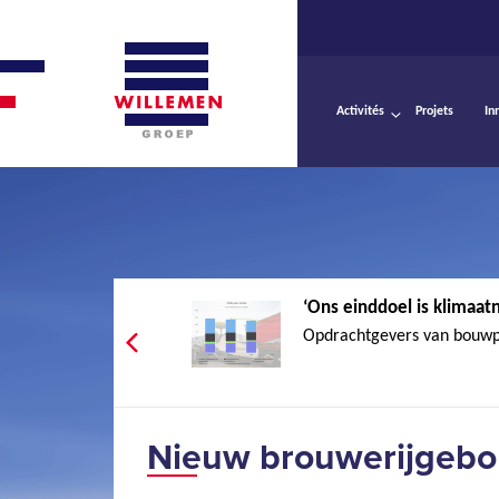
Activités
Projets
In
‘Ons einddoel is klimaatn
Opdrachtgevers van bouwpro
Nieuw brouwerijgeb