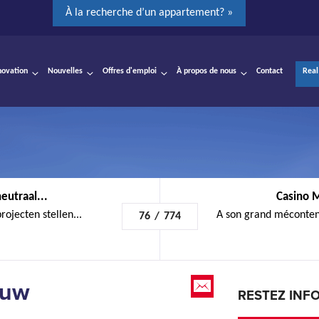
À la recherche d’un appartement? »
novation
Nouvelles
Offres d'emploi
À propos de nous
Contact
Real
eutraal...
Casino M
jecten stellen...
A son grand méconten
76
/
774
ouw
RESTEZ INF