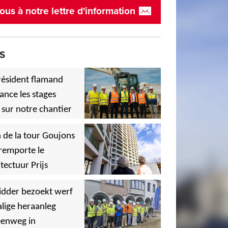
ous à notre lettre d'information
S
résident flamand
ance les stages
 sur notre chantier
,
 de la tour Goujons
remporte le
tectuur Prijs
,
idder bezoekt werf
lige heraanleg
,
,
eenweg in