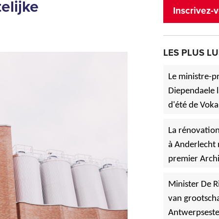
elijke
Inscrivez-v
LES PLUS LU
Le ministre-p
Diependaele l
d'été de Voka
»
à Asse.
La rénovation
à Anderlecht 
premier Archi
»
Vlaanderen
Minister De R
van grootscha
Antwerpsest