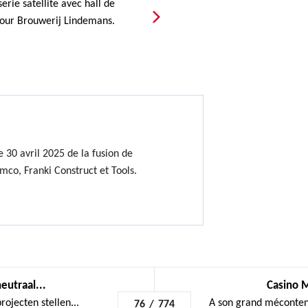
erie satellite avec hall de
pour Brouwerij Lindemans.
 30 avril 2025 de la fusion de
mco, Franki Construct et Tools.
eutraal...
Casino M
jecten stellen...
A son grand méconten
76
/
774