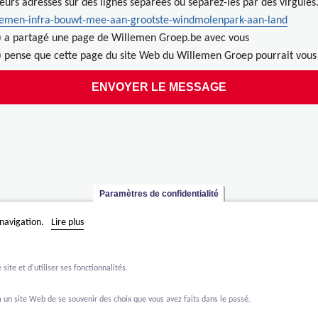
ieurs adresses sur des lignes séparées ou séparez-les par des virgules
lemen-infra-bouwt-mee-aan-grootste-windmolenpark-aan-land
) a partagé une page de Willemen Groep.be avec vous
 pense que cette page du site Web du Willemen Groep pourrait vous 
Paramètres de confidentialité
 navigation.
Lire plus
ite et d'utiliser ses fonctionnalités.
 un site Web de se souvenir des choix que vous avez faits dans le passé.