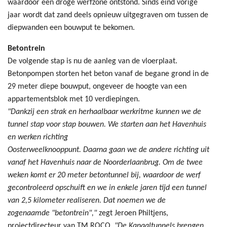
waardoor een droge werfzone ontstond. Sinds eind vorige
jaar wordt dat zand deels opnieuw uitgegraven om tussen de
diepwanden een bouwput te bekomen.
Betontrein
De volgende stap is nu de aanleg van de vloerplaat.
Betonpompen storten het beton vanaf de begane grond in de
29 meter diepe bouwput, ongeveer de hoogte van een
appartementsblok met 10 verdiepingen.
"Dankzij een strak en herhaalbaar werkritme kunnen we de
tunnel stap voor stap bouwen. We starten aan het Havenhuis
en werken richting
Oosterweelknooppunt. Daarna gaan we de andere richting uit
vanaf het Havenhuis naar de Noorderlaanbrug. Om de twee
weken komt er 20 meter betontunnel bij, waardoor de werf
gecontroleerd opschuift en we in enkele jaren tijd een tunnel
van 2,5 kilometer realiseren. Dat noemen we de
zogenaamde "betontrein","
zegt Jeroen Philtjens,
projectdirecteur van TM ROCO.
"De Kanaaltunnels brengen