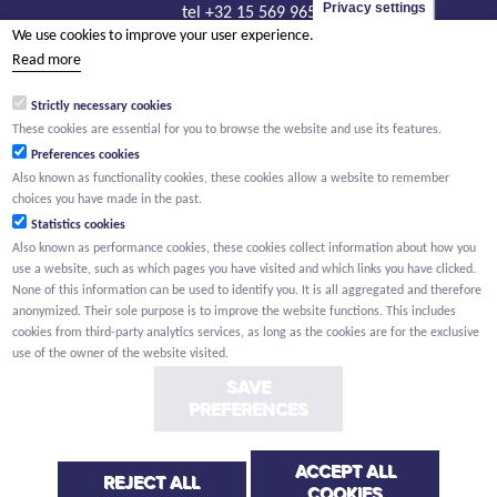
Privacy settings
tel +32 15 569 965
We use cookies to improve your user experience.
groep@willemen.be
Read more
VAT BE 0466.256.432
Strictly necessary cookies
RLP Antwerp, department Mechelen
These cookies are essential for you to browse the website and use its features.
Preferences cookies
Also known as functionality cookies, these cookies allow a website to remember
choices you have made in the past.
Statistics cookies
Also known as performance cookies, these cookies collect information about how you
use a website, such as which pages you have visited and which links you have clicked.
None of this information can be used to identify you. It is all aggregated and therefore
anonymized. Their sole purpose is to improve the website functions. This includes
cookies from third-party analytics services, as long as the cookies are for the exclusive
use of the owner of the website visited.
SAVE
PREFERENCES
ACCEPT ALL
Conditions
Privacy
Cookies
Whistleblower report
REJECT ALL
COOKIES